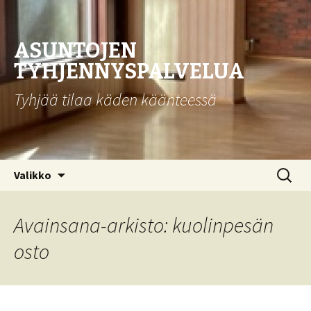
ASUNTOJEN
TYHJENNYSPALVELUA
Tyhjää tilaa käden käänteessä
Siirry sisältöön
Haku:
Valikko
Avainsana-arkisto: kuolinpesän
osto