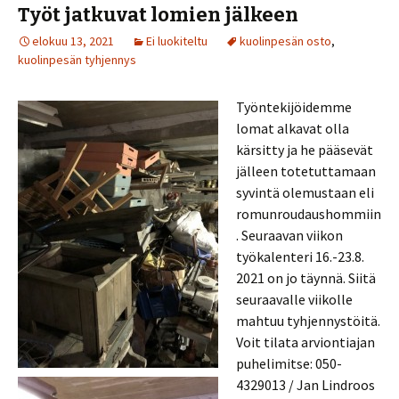
Työt jatkuvat lomien jälkeen
elokuu 13, 2021
Ei luokiteltu
kuolinpesän osto
,
kuolinpesän tyhjennys
Työntekijöidemme
lomat alkavat olla
kärsitty ja he pääsevät
jälleen totetuttamaan
syvintä olemustaan eli
romunroudaushommiin
. Seuraavan viikon
työkalenteri 16.-23.8.
2021 on jo täynnä. Siitä
seuraavalle viikolle
mahtuu tyhjennystöitä.
Voit tilata arviontiajan
puhelimitse: 050-
4329013 / Jan Lindroos